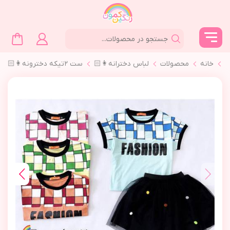
خانه
محصولات
لباس دخترانه👩🏻
ست ٢تیکه دخترونه👩🏻