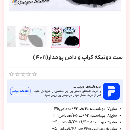
ست دوتیکه کراپ و دامن پومدار(4011)
خرید اقساطی دیجی پی
با خرید اقساطی دیجی پی این محصول را خریداری کنید.
اطلاعات بیشتر
قبل از خرید اعتبار خود را در دیجی پی بررسی کنید.
سايز٧: پهناسينه:٤٠/قد:٤٢/قددامن:٣١
سايز٨: پهناسينه:٤٢/قد:٤٥/قددامن:٣٢
سايز٩: پهناسينه:٤٣/قد:٤٦/قددامن:٣٤
سايز١٠: پهناسينه:٤٤/قد:٤٨/قددامن:٣٥