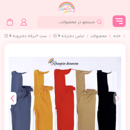
خانه
محصولات
لباس دخترانه👩🏻
ست ٢تیکه دخترونه👩🏻