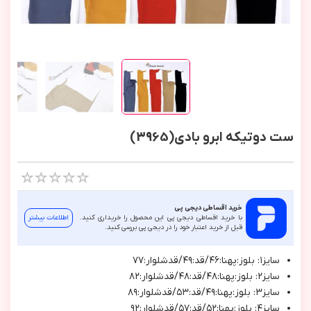
ست دوتیکه ابرو بادی(3965)
خرید اقساطی دیجی پی
با خرید اقساطی دیجی پی این محصول را خریداری کنید.
اطلاعات بیشتر
قبل از خرید اعتبار خود را در دیجی پی بررسی کنید.
سايز١: بلوز:پهنا:٤٦/قد:٤٩/قدشلوار:٧٧
سايز٢: بلوز:پهنا:٤٨/قد:٤٨/قدشلوار:٨٢
سايز٣: بلوز:پهنا:٤٩/قد:٥٣/قدشلوار:٨٩
سايز٤: بلوز:پهنا:٥٢/قد:٥٧/قدشلوار:٩٢