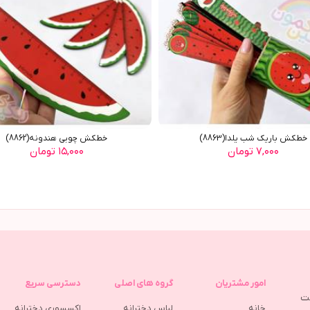
خطکش باریک شب یلدا(8863)
خطکش چوبی هندونه(8862)
۷,۰۰۰ تومان
۱۵,۰۰۰ تومان
امور مشتریان
گروه های اصلی
دسترسی سریع
مت
خانه
لباس دخترانه
اکسسوری دخترانه