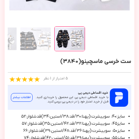
ست خرسی ماسچینو(3840)
5 امتیاز از 1 نظر
خرید اقساطی دیجی پی
با خرید اقساطی دیجی پی این محصول را خریداری کنید.
اطلاعات بیشتر
قبل از خرید اعتبار خود را در دیجی پی بررسی کنید.
سايز:٤٠: سوييشرت:(پهنا:٣٠/قد:٣٨/استين:٣٤)قدشلوار:٥٢
سايز٤٥: سوييشرت:(پهنا:٣٢/قد:٤٢/استين:٣٥)قدشلوار:٥٧
سايز٥٠: سوييشرت:(پهنا:٣٦/قد:٤٨/استين:٣٩)قدشلوار:٦٦
سايز٥٥: سوييشرت:(پهنا:٣٩/قد:٥١/استين:٤٢)قدشلوار:٧٤