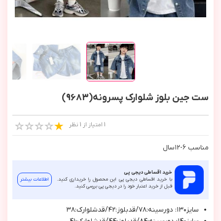
ست جین بلوز شلوارک پسرونه(9683)
1 امتیاز از 1 نظر
مناسب ٦-١٢سال
خرید اقساطی دیجی پی
با خرید اقساطی دیجی پی این محصول را خریداری کنید.
اطلاعات بیشتر
قبل از خرید اعتبار خود را در دیجی پی بررسی کنید.
سايز١٣٠: دورسينه:٧٨/قدبلوز:٤٢/قدشلوارك:٣٨