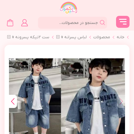
خانه
محصولات
لباس پسرانه👦🏻
ست ٢تیکه پسرونه👦🏻
☀️