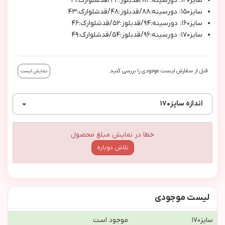
سايز١٤٠: دورسينه:٨٤/قدبلوز:٤٤/قدشلوارك:٤١
سايز١٥٠: دورسينه:٨٨/قدبلوز:٤٨/قدشلوارك:٤٣
سايز١٦٠: دورسينه:٩٤/قدبلوز:٥٢/قدشلوارك:٤٦
سايز١٧٠: دورسينه:٩٦/قدبلوز:٥٤/قدشلوارك:٤٩
قبل از سفارش لیست موجودی را بررسی کنید.
نمایش لیست
اندازه
سايز١٧٠
خطا در نمایش مبلغ محصول
تلاش دوباره
لیست موجودی
سايز١٧٠
موجود است