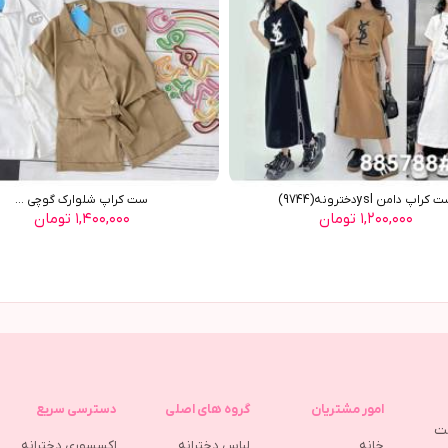
کراپ دامن yslدخترونه(9744)
ست کراپ شلوارک گوچی ...
۱,۲۰۰,۰۰۰ تومان
۱,۴۰۰,۰۰۰ تومان
امور مشتریان
گروه های اصلی
دسترسی سریع
مت
خانه
لباس دخترانه
اکسسوری دخترانه