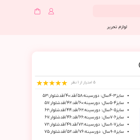
لوازم تحریر
5 امتیاز از 1 نظر
سايز٣-٤سال: دورسينه:٥٨/قد:٤٠/قدشلوار:٥٣
سايز٤-٥سال: دورسينه:٦٠/قد:٤٢/قدشلوار:٥٧
سايز٥-٦سال: دورسينه:٦٢/قد:٤٤/قدشلوار:٦٢
سايز٦-٧سال: دورسينه:٦٦/قد:٤٦/قدشلوار:٦٧
سايز٧-٨سال: دورسينه:٧٢/قد:٤٩/قدشلوار:٧٢
سايز٨-٩سال: دورسينه:٧٦/قد:٥٢/قدشلوار:٧٥