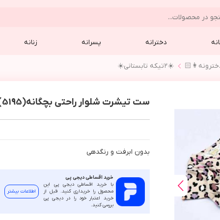
نه
دخترانه
پسرانه
زنانه
☀️٢تيكه تابستاني☀️
ست تیشرت شلوار راحتی بچگانه(5195)
بدون ابرفت و رنگدهي
خرید اقساطی دیجی پی
با خرید اقساطی دیجی پی این
محصول را خریداری کنید. قبل از
اطلاعات بیشتر
خرید اعتبار خود را در دیجی پی
بررسی کنید.