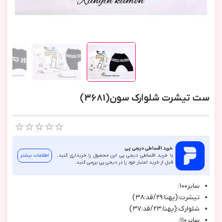
ست تیشرت شلوارک سون(3681)
خرید اقساطی دیجی پی
با خرید اقساطی دیجی پی این محصول را خریداری کنید.
اطلاعات بیشتر
قبل از خرید اعتبار خود را در دیجی پی بررسی کنید.
سايز١٠٠:
تيشرت:(پهنا:٢٩/قد:٣٨)
شلوارك:(پهنا:٢٣/قد:٣٧)
ساير١١٠: