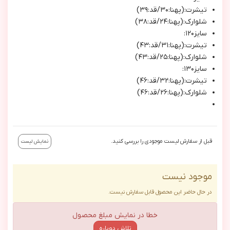
تيشرت:(پهنا:٣٠/قد:٣٩)
شلوارك:(پهنا:٢٤/قد:٣٨)
سايز١٢٠:
تيشرت:(پهنا:٣١/قد:٤٣)
شلوارك:(پهنا:٢٥/قد:٤٣)
سايز١٣٠:
تيشرت:(پهنا:٣٢/قد:٤٦)
شلوارك:(پهنا:٢٦/قد:٤٦)
قبل از سفارش لیست موجودی را بررسی کنید.
نمایش لیست
موجود نیست
در حال حاضر این محصول قابل سفارش نیست.
خطا در نمایش مبلغ محصول
تلاش دوباره