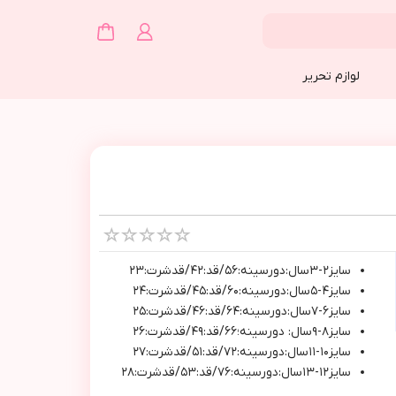
لوازم تحریر
سايز٢-٣سال:دورسينه:٥٦/قد:٤٢/قدشرت:٢٣
سايز٤-٥سال:دورسينه:٦٠/قد:٤٥/قدشرت:٢٤
سايز٦-٧سال:دورسينه:٦٤/قد:٤٦/قدشرت:٢٥
سايز٨-٩سال: دورسينه؛٦٦/قد:٤٩/قدشرت:٢٦
سايز١٠-١١سال:دورسينه:٧٢/قد:٥١/قدشرت:٢٧
سايز١٢-١٣سال:دورسينه:٧٦/قد:٥٣/قدشرت:٢٨