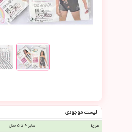
لیست موجودی
طرح١
سایز ۴ تا ۵ سال