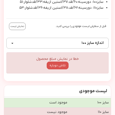
سايز١٠٠: دورسينه:٦٠/قد:٣٧/استين ازيقه:٣٣/قدشلوار:٥١
سايز١١٠: دورسينه:٦٢/قد:٣٨/استين ازيفه:٣٦/قدشلوار:٥٣
قبل از سفارش لیست موجودی را بررسی کنید.
نمایش لیست
اندازه
سایز ۱۰۰
خطا در نمایش مبلغ محصول
تلاش دوباره
لیست موجودی
سایز ۱۰۰
موجود است
سایز ۱۱۰
موجود نیست