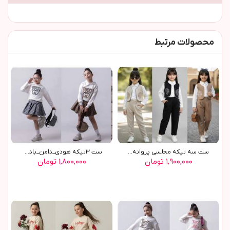
محصولات مرتبط
ست سه تيکه مجلسي پروانه(9620)
ست ٣تيکه هودي_دامن_بادي ...
۱,۹۰۰,۰۰۰ تومان
۱,۸۰۰,۰۰۰ تومان