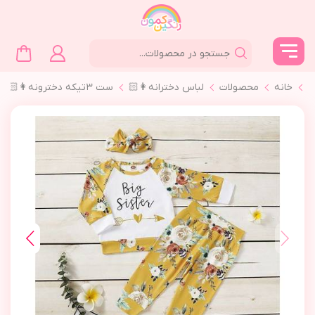
خانه
محصولات
لباس دخترانه👩🏻
ست ٣تیکه دخترونه👩🏻