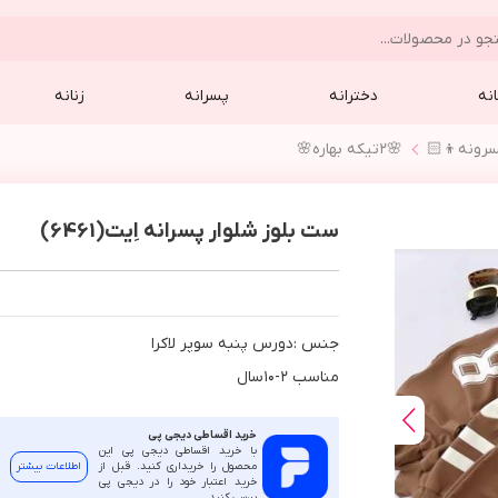
نه
دخترانه
پسرانه
زنانه
🌸٢تيكه بهاره🌸
ست بلوز شلوار پسرانه اِیت(6461)
جنس :دورس پنبه سوپر لاكرا
مناسب ٢-١٠سال
خرید اقساطی دیجی پی
با خرید اقساطی دیجی پی این
محصول را خریداری کنید. قبل از
اطلاعات بیشتر
خرید اعتبار خود را در دیجی پی
بررسی کنید.