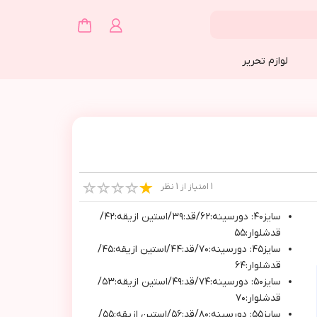
لوازم تحریر
1 امتیاز از 1 نظر
سايز٤٠: دورسينه:٦٢/قد:٣٩/استين ازيقه:٤٢/
قدشلوار:٥٥
سايز٤٥: دورسينه:٧٠/قد:٤٤/استين ازيقه:٤٥/
قدشلوار:٦٤
سايز٥٠: دورسينه:٧٤/قد:٤٩/استين ازيقه:٥٣/
قدشلوار:٧٠
سايز٥٥: دورسينه:٨٠/قد:٥٦/استين ازيقه:٥٥/