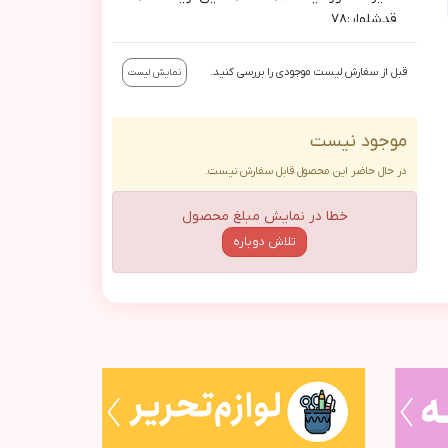
قدشلوار:٧٨
سايز٦٠: دورسينه:٨٤/قد:٥٨/استين ازيقه:٦٠/
قدشلوار:٨٨
قبل از سفارش لیست موجودی را بررسی کنید.
نمایش لیست
موجود نیست
در حال حاضر این محصول قابل سفارش نیست.
خطا در نمایش مبلغ محصول
تلاش دوباره