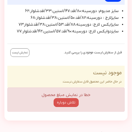
سايز مديوم: دورسينه:٨٠/قد:٤٧/استين:٣٣/قدشلوار:٦٢
سايزلارج : دورسينه:٨٢/قد:٥٠/استين:٣٨/قدشلوار:٦٨
سايزايكس لارج: دورسينه:٨٨/قد:٥٣/استين:٣٨/قدشلوار٧٣
سايزدوايكس لارج: دورسينه:٩٠/قد:٥٧/استين:٤٢/قدشلوار:٧٧
قبل از سفارش لیست موجودی را بررسی کنید.
نمایش لیست
موجود نیست
در حال حاضر این محصول قابل سفارش نیست.
خطا در نمایش مبلغ محصول
تلاش دوباره