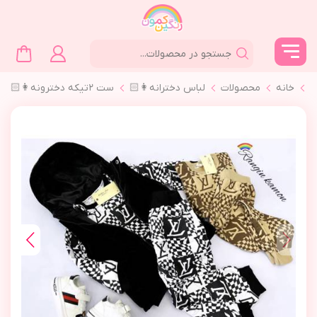
خانه
محصولات
لباس دخترانه👩🏻
ست ٢تیکه دخترونه👩🏻