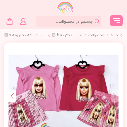
خانه
محصولات
لباس دخترانه👩🏻
ست ٢تیکه دخترونه👩🏻