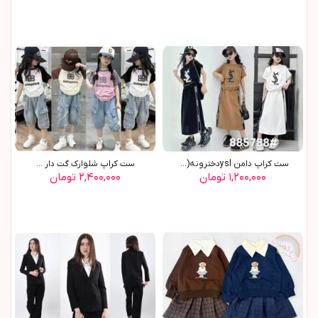
ست کراپ دامن yslدخترونه(9744)
ست کراپ شلوارک گت دار ...
۱,۲۰۰,۰۰۰ تومان
۲,۴۰۰,۰۰۰ تومان