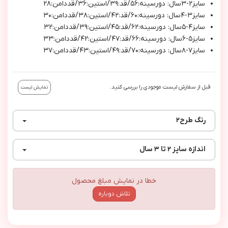
سايز٢-٣سال: دورسينه:٥٦/قد:٣٩/استين:٣٦/قددامن:٢٨
سايز٣-٤سال: دورسينه:٦٠/قد:٤٢/استين:٣٨/قددامن:٣٠
سايز٤-٥سال: دورسينه:٦٢/قد:٤٥/استين:٣٩/قددامن:٣٢
سايز٥-٦سال: دورسينه:٦٦/قد:٤٧/استين:٤٢/قددامن:٣٣
سايز٧-٨سال: دورسينه:٧٠/قد:٤٩/استين:٤٣/قددامن:٣٧
قبل از سفارش لیست موجودی را بررسی کنید.
نمایش لیست
رنگ
طرح٢
اندازه
سایز ۲ تا ۳ سال
خطا در نمایش مبلغ محصول
تلاش دوباره