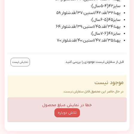
سايز٤٢(٤-٥سال):
پهنا:٣٢/قد:٤٢/استين:٣٧/قدشلوار:٥٩
سايز٤٥(٥-٦سال):
پهنا:٣٤/قد:٤٥/استين:٣٩/قدشلوار:٦٤
سايز٤٨(٦-٧سال):
پهنا:٣٥/قد:٤٧/استين:٤٠/قدشلوار:٧٠
قبل از سفارش لیست موجودی را بررسی کنید.
نمایش لیست
موجود نیست
در حال حاضر این محصول قابل سفارش نیست.
خطا در نمایش مبلغ محصول
تلاش دوباره