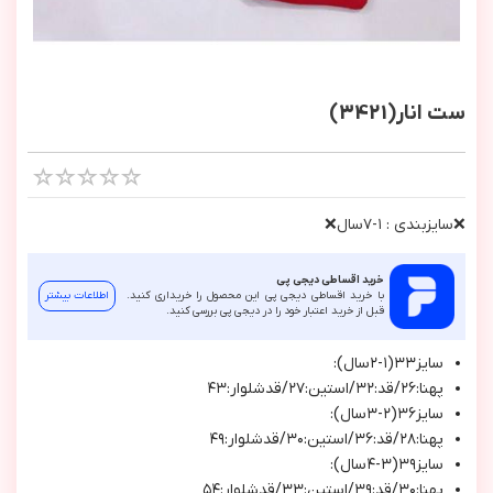
ست انار(3421)
❌سايزبندي : ١-٧سال❌
خرید اقساطی دیجی پی
با خرید اقساطی دیجی پی این محصول را خریداری کنید.
اطلاعات بیشتر
قبل از خرید اعتبار خود را در دیجی پی بررسی کنید.
سايز٣٣(١-٢سال):
پهنا:٢٦/قد:٣٢/استين:٢٧/قدشلوار:٤٣
سايز٣٦(٢-٣سال):
پهنا:٢٨/قد:٣٦/استين:٣٠/قدشلوار:٤٩
سايز٣٩(٣-٤سال):
پهنا:٣٠/قد:٣٩/استين:٣٣/قدشلوار:٥٤