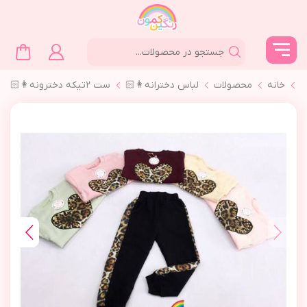
خانه
محصولات
لباس دخترانه👩🏻
ست ٢تیکه دخترونه👩🏻