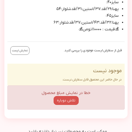
سايز٤٠:
پهنا:٢٩/قد:٣٧/استين:٣١/قدشلوار:٥٤
سايز٤٥:
پهنا:٣٢/قد:٤٣/استين:٣٧/قدشلوار:٦٣
💰قيمت : ١١٠٠٠٠تومن💰
قبل از سفارش لیست موجودی را بررسی کنید.
نمایش لیست
موجود نیست
در حال حاضر این محصول قابل سفارش نیست.
خطا در نمایش مبلغ محصول
تلاش دوباره
ممکن است به محصولات زیر نیاز داشته باشید...