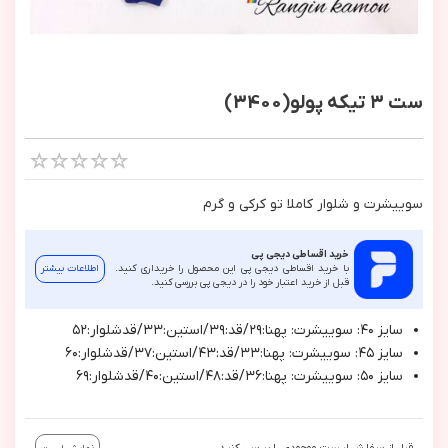
ست ٣ تیکه پولو(3400)
سوييشرت و شلوار كاملا تو كركي و گرم
خرید اقساطی دیجی پی
با خرید اقساطی دیجی پی این محصول را خریداری کنید.
اطلاعات بیشتر
قبل از خرید اعتبار خود را در دیجی پی بررسی کنید.
سايز ٤٠: سوييشرت: پهنا:٢٩/قد:٣٩/استين:٣٣/قدشلوار:٥٢
سايز ٤٥: سوييشرت: پهنا:٣٣/قد:٤٣/استين:٣٧/قدشلوار:٦٠
سايز ٥٠: سوييشرت: پهنا:٣٦/قد:٤٨/استين:٤٠/قدشلوار:٦٩
قبل از سفارش لیست موجودی را بررسی کنید.