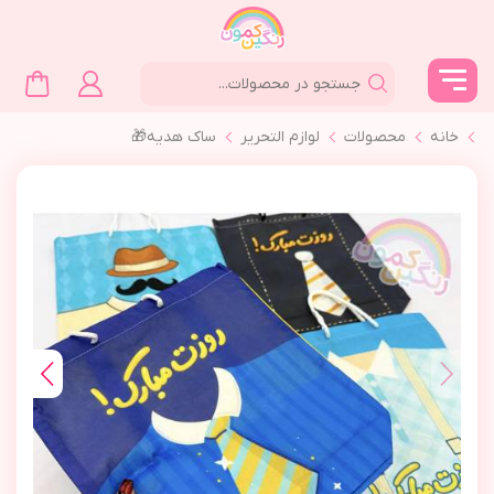
خانه
محصولات
لوازم التحرير
ساك هديه🎁