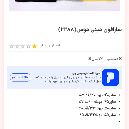
سارافون مینی موس(2288)
1 امتیاز از 1 نظر
❌مناسب : ١-٧سال❌
خرید اقساطی دیجی پی
با خرید اقساطی دیجی پی این محصول را خریداری کنید.
اطلاعات بیشتر
قبل از خرید اعتبار خود را در دیجی پی بررسی کنید.
سايز٤٠: پهنا:٢٧/قد:٥٣
سايز٤٥: پهنا:٣٠/قد:٥٧
سايز٥٠: پهنا:٣٣/قد:٦٠
سايز٥٥: پهنا:٣٤/قد٦٥