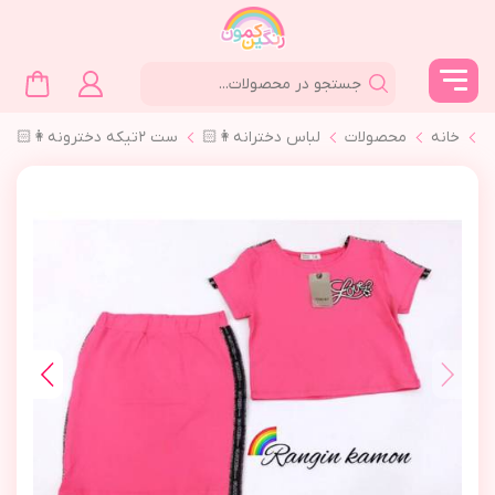
خانه
محصولات
لباس دخترانه👩🏻
ست ٢تیکه دخترونه👩🏻