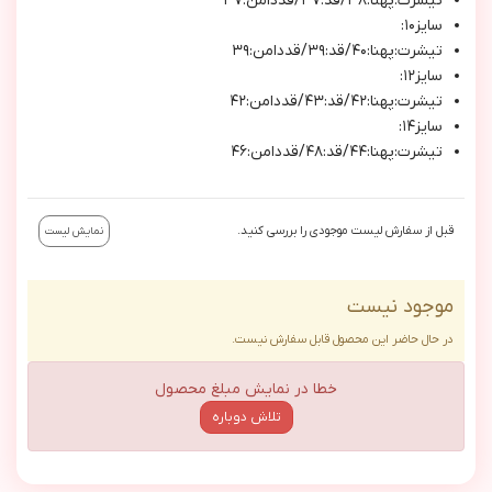
تيشرت:پهنا:٣٨/قد:٣٧/قددامن:٣٧
سايز١٠:
تيشرت:پهنا:٤٠/قد:٣٩/قددامن:٣٩
سايز١٢:
تيشرت:پهنا:٤٢/قد:٤٣/قددامن:٤٢
سايز١٤:
تيشرت:پهنا:٤٤/قد:٤٨/قددامن:٤٦
قبل از سفارش لیست موجودی را بررسی کنید.
نمایش لیست
موجود نیست
در حال حاضر این محصول قابل سفارش نیست.
خطا در نمایش مبلغ محصول
تلاش دوباره