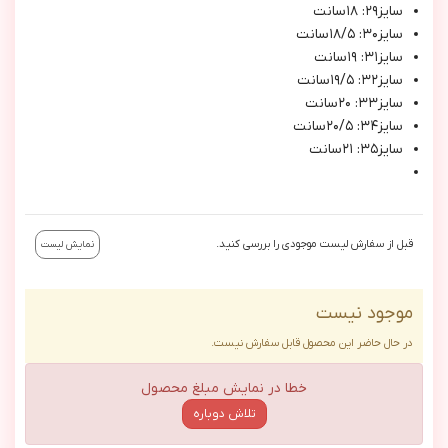
سايز٢٩: ١٨سانت
سايز٣٠: ١٨/٥سانت
سايز٣١: ١٩سانت
سايز٣٢: ١٩/٥سانت
سايز٣٣: ٢٠سانت
سايز٣٤: ٢٠/٥سانت
سايز٣٥: ٢١سانت
قبل از سفارش لیست موجودی را بررسی کنید.
نمایش لیست
موجود نیست
در حال حاضر این محصول قابل سفارش نیست.
خطا در نمایش مبلغ محصول
تلاش دوباره