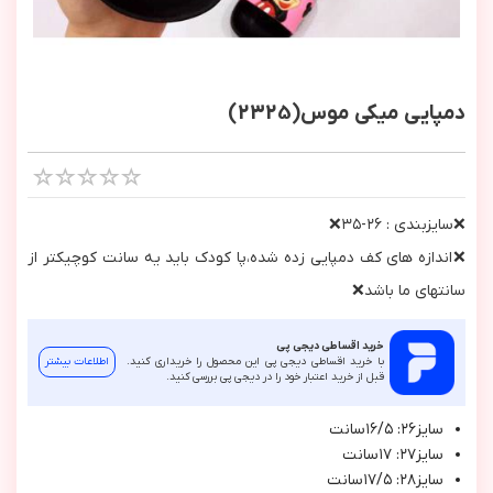
دمپایی میکی موس(2325)
❌سايزبندي : ٢٦-٣٥❌
❌اندازه هاي كف دمپايي زده شده،پا كودك بايد يه سانت كوچيكتر از
سانتهاي ما باشد❌
خرید اقساطی دیجی پی
با خرید اقساطی دیجی پی این محصول را خریداری کنید.
اطلاعات بیشتر
قبل از خرید اعتبار خود را در دیجی پی بررسی کنید.
سايز٢٦: ١٦/٥سانت
سايز٢٧: ١٧سانت
سايز٢٨: ١٧/٥سانت