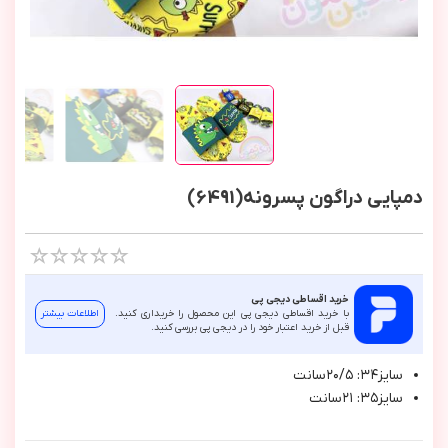
دمپایی دراگون پسرونه(6491)
خرید اقساطی دیجی پی
با خرید اقساطی دیجی پی این محصول را خریداری کنید.
اطلاعات بیشتر
قبل از خرید اعتبار خود را در دیجی پی بررسی کنید.
سايز٣٤: ٢٠/٥سانت
سايز٣٥: ٢١سانت