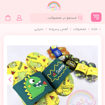
خانه
محصولات
كفش پسرونه
دمپايي