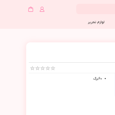
لوازم تحریر
٦٠برگ