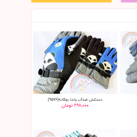
دستکش ضدآب پاندا بچگانه(9576)
۲۹۸,۰۰۰ تومان