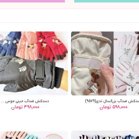
تکش ضدآب بزرگسال تدي(9579)
دستکش ضدآب ميني موس ...
۵۹۸,۰۰۰ تومان
۴۹۸,۰۰۰ تومان