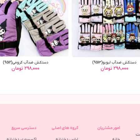
دستکش ضدآب لبوبو(9513)
دستکش ضدآب کرومي(9512)
۲۹۸,۰۰۰ تومان
۲۹۸,۰۰۰ تومان
امور مشتریان
گروه های اصلی
دسترسی سریع
مت
خانه
لباس دخترانه
اکسسوری دخترانه