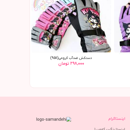
دستکش ضدآب کرومي(9511)
۲۹۸,۰۰۰ تومان
اینستاگرام
اینستا رنگین کمون 1