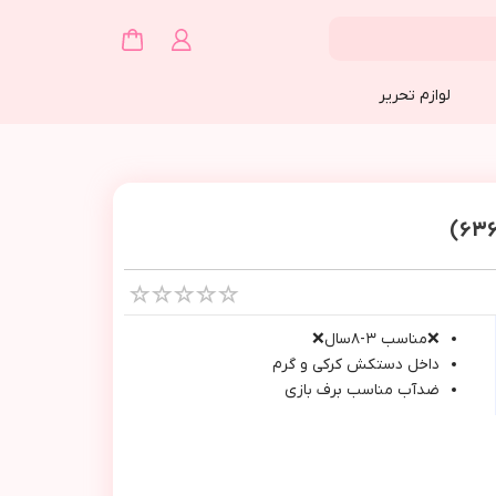
لوازم تحریر
❌مناسب ٣-٨سال❌
داخل دستكش كركي و گرم
ضدآب مناسب برف بازي