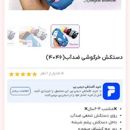
دستکش خرگوشی ضدآب(4046)
5 امتیاز از 1 نظر
خرید اقساطی دیجی پی
با خرید اقساطی دیجی پی این محصول را خریداری کنید.
اطلاعات بیشتر
قبل از خرید اعتبار خود را در دیجی پی بررسی کنید.
❌مناسب ٤-٦سال❌
روي دستكش شمعي ضدآب
داخل دستكش پشم شيشه
دور مچ كشباف ميخوره