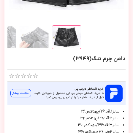
دامن چرم تنگ(3949)
خرید اقساطی دیجی پی
با خرید اقساطی دیجی پی این محصول را خریداری کنید.
اطلاعات بیشتر
قبل از خرید اعتبار خود را در دیجی پی بررسی کنید.
سايز١:قد:٢٦/پهناكمر:٢٦
سايز٢:قد:٢٨/پهناكمر:٢٩
سايز٣:قد:٣٢/پهناكمر:٣٠
سايز٤:قد:٣٦/پهناكمر:٣٢