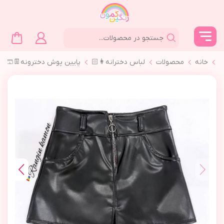
خانه
محصولات
لباس دخترانه👩🏻
پايين پوش دخترونه👖🩳