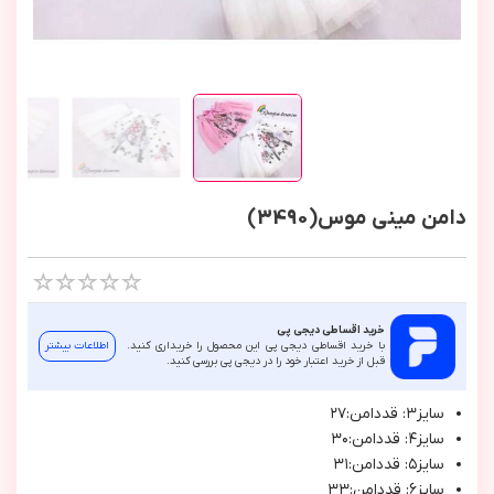
دامن مینی موس(3490)
خرید اقساطی دیجی پی
با خرید اقساطی دیجی پی این محصول را خریداری کنید.
اطلاعات بیشتر
قبل از خرید اعتبار خود را در دیجی پی بررسی کنید.
سايز٣: قددامن:٢٧
سايز٤: قددامن:٣٠
سايز٥: قددامن:٣١
سايز٦: قددامن:٣٣