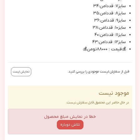
سايز٧: قددامن:٣٤
سايز٨: قددامن:٣٥
سايز٩: قددامن:٣٦
سايز١٠: قددامن:٣٨
سايز١١: قددامن:٤٠
سايز١٢: قددامن:٤٣
💰قيمت : ٨٨٠٠٠تومن💰
قبل از سفارش لیست موجودی را بررسی کنید.
نمایش لیست
موجود نیست
در حال حاضر این محصول قابل سفارش نیست.
خطا در نمایش مبلغ محصول
تلاش دوباره