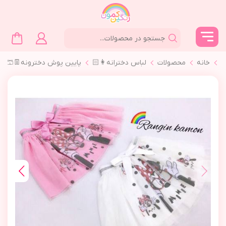
خانه
محصولات
لباس دخترانه👩🏻
پايين پوش دخترونه👖🩳