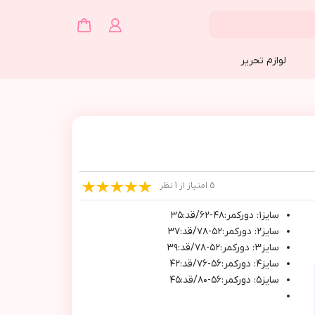
لوازم تحریر
5 امتیاز از 1 نظر
سايز١: دوركمر:٤٨-٦٢/قد:٣٥
سايز٢: دوركمر:٥٢-٧٨/قد:٣٧
سايز٣: دوركمر:٥٢-٧٨/قد:٣٩
سايز٤: دوركمر:٥٦-٧٦/قد:٤٢
سايز٥: دوركمر:٥٦-٨٠/قد:٤٥