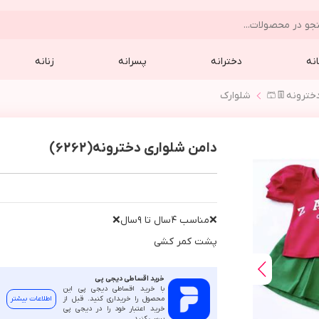
نه
دخترانه
پسرانه
زنانه
خترونه👖🩳
شلوارك
دامن شلواری دخترونه(6262)
❌مناسب ٤سال تا ٩سال❌
پشت كمر كشي
خرید اقساطی دیجی پی
با خرید اقساطی دیجی پی این
محصول را خریداری کنید. قبل از
اطلاعات بیشتر
خرید اعتبار خود را در دیجی پی
بررسی کنید.