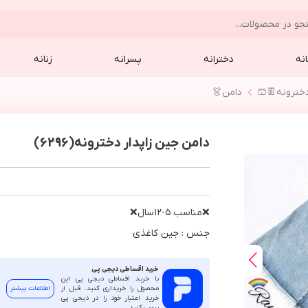
نه
دخترانه
پسرانه
زنانه
خترونه👖🩳
دامن👗
دامن جین زاپدار دخترونه(6296)
❌مناسب ٥-١٢سال❌
جنس : جين كاغذي
خرید اقساطی دیجی پی
با خرید اقساطی دیجی پی این
محصول را خریداری کنید. قبل از
اطلاعات بیشتر
خرید اعتبار خود را در دیجی پی
بررسی کنید.