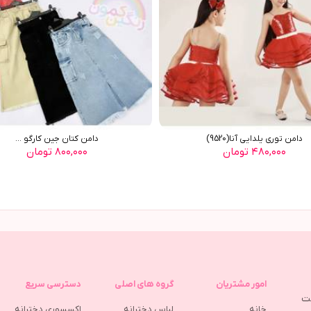
دامن توري يلدايي آنا(9520)
دامن کتان جین کارگو ...
۴۸۰,۰۰۰ تومان
۸۰۰,۰۰۰ تومان
امور مشتریان
گروه های اصلی
دسترسی سریع
مت
خانه
لباس دخترانه
اکسسوری دخترانه