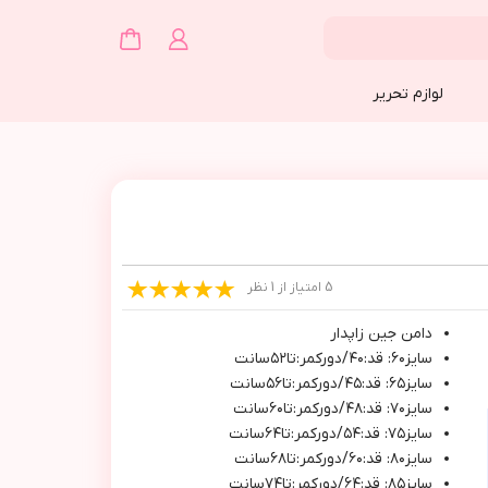
لوازم تحریر
5 امتیاز از 1 نظر
دامن جين زاپدار
سايز٦٠: قد:٤٠/دوركمر:تا٥٢سانت
سايز٦٥: قد:٤٥/دوركمر:تا٥٦سانت
سايز٧٠: قد:٤٨/دوركمر:تا٦٠سانت
سايز٧٥: قد:٥٤/دوركمر:تا٦٤سانت
سايز٨٠: قد:٦٠/دوركمر:تا٦٨سانت
سايز٨٥: قد:٦٤/دوركمر:تا٧٤سانت