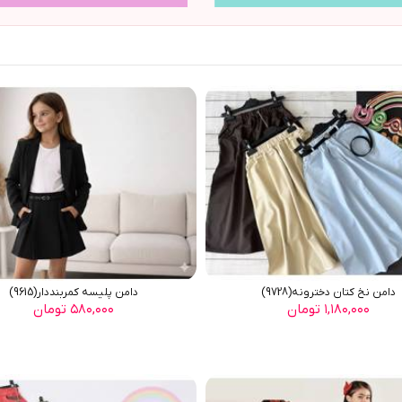
دامن نخ کتان دخترونه(9728)
دامن پليسه کمربنددار(9615)
۱,۱۸۰,۰۰۰ تومان
۵۸۰,۰۰۰ تومان