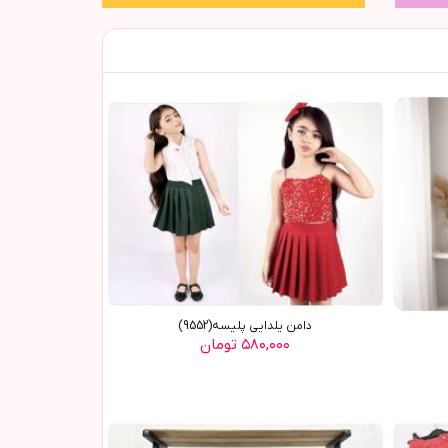
دامن يلدايي پليسه(9552)
۵۸۰,۰۰۰ تومان