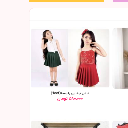
دامن يلدايي پليسه(9552)
۵۸۰,۰۰۰ تومان