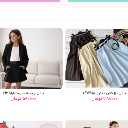
دامن نخ کتان دخترونه(9728)
دامن پليسه کمربنددار(9615)
۱,۱۸۰,۰۰۰ تومان
۵۸۰,۰۰۰ تومان