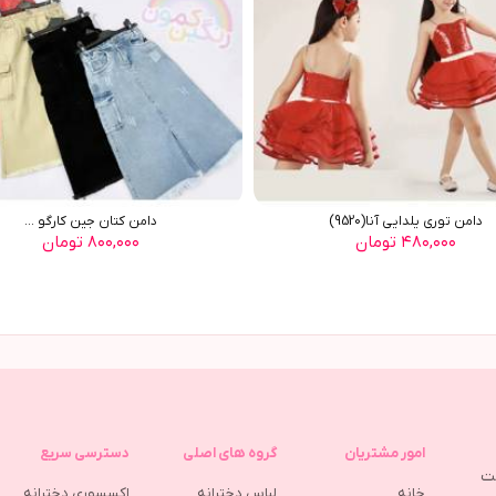
دامن توري يلدايي آنا(9520)
دامن کتان جین کارگو ...
۴۸۰,۰۰۰ تومان
۸۰۰,۰۰۰ تومان
امور مشتریان
گروه های اصلی
دسترسی سریع
مت
خانه
لباس دخترانه
اکسسوری دخترانه