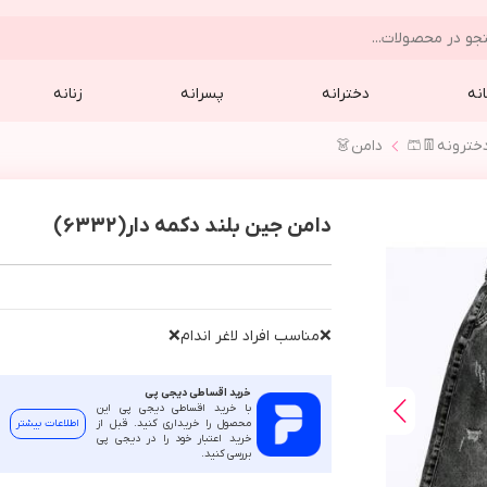
نه
دخترانه
پسرانه
زنانه
خترونه👖🩳
دامن👗
دامن جین بلند دکمه دار(6332)
❌مناسب افراد لاغر اندام❌
خرید اقساطی دیجی پی
با خرید اقساطی دیجی پی این
محصول را خریداری کنید. قبل از
اطلاعات بیشتر
خرید اعتبار خود را در دیجی پی
بررسی کنید.