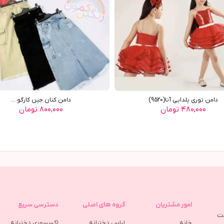
دامن توري يلدايي آنا(9520)
دامن کتان جین کارگو ...
۴۸۰,۰۰۰ تومان
۸۰۰,۰۰۰ تومان
امور مشتریان
گروه های اصلی
دسترسی سریع
مت
خانه
لباس دخترانه
اکسسوری دخترانه