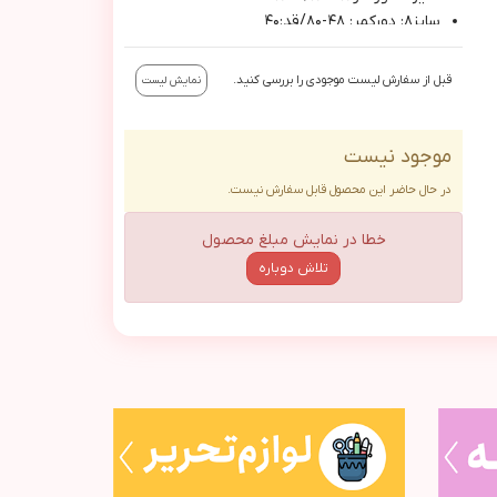
سايز٨: دوركمر: ٤٨-٨٠/قد:٤٠
قبل از سفارش لیست موجودی را بررسی کنید.
نمایش لیست
موجود نیست
در حال حاضر این محصول قابل سفارش نیست.
خطا در نمایش مبلغ محصول
تلاش دوباره