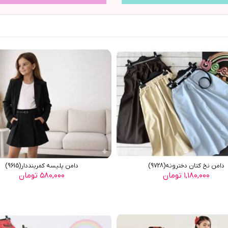
دامن نخ کتان دخترونه(9728)
دامن پليسه کمربنددار(9615)
۱,۱۸۰,۰۰۰ تومان
۵۸۰,۰۰۰ تومان