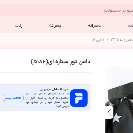
نه
دخترانه
پسرانه
زنانه
خترونه👖🩳
دامن👗
دامن تور ستاره ای(5186)
خرید اقساطی دیجی پی
با خرید اقساطی دیجی پی این
محصول را خریداری کنید. قبل از
اطلاعات بیشتر
خرید اعتبار خود را در دیجی پی
بررسی کنید.