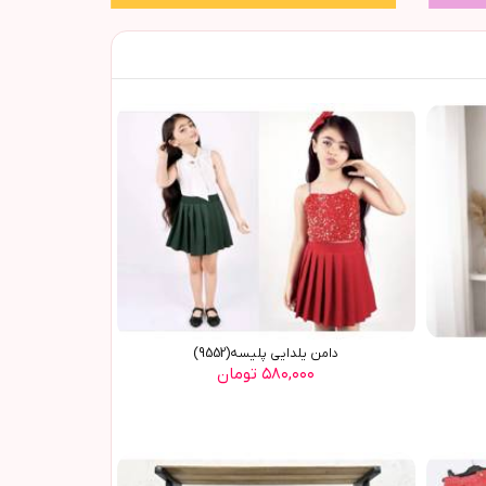
دامن يلدايي پليسه(9552)
۵۸۰,۰۰۰ تومان