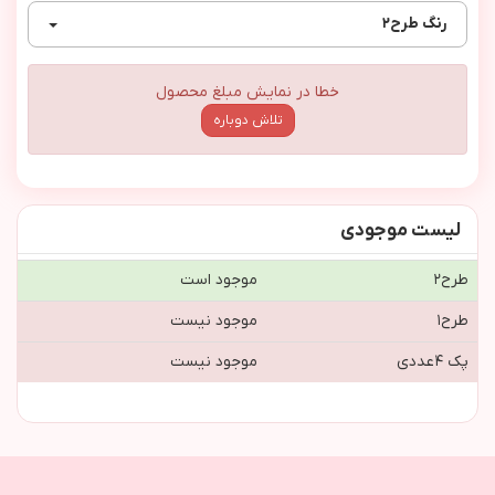
رنگ
طرح٢
خطا در نمایش مبلغ محصول
تلاش دوباره
لیست موجودی
طرح٢
موجود است
طرح١
موجود نیست
پك ٤عددي
موجود نیست