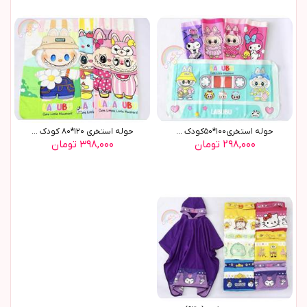
حوله استخری١٠٠*٥٠کودک ...
حوله استخری ١٢٠*٨٠ کودک ...
۲۹۸,۰۰۰ تومان
۳۹۸,۰۰۰ تومان