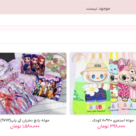
موجود نیست
حوله استخری ١٢٠*٨٠ کودک ...
حوله پانچ دختران کی پاپ(9772)
۳۹۸,۰۰۰ تومان
۱,۵۸۰,۰۰۰ تومان