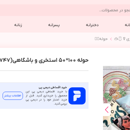
نه
دخترانه
پسرانه
زنانه
زي👙🩱🥽
حوله🧖‍♀️
حوله ١٠٠*٥٠ استخری و باشگاهی(9747)
خرید اقساطی دیجی پی
با خرید اقساطی دیجی پی این
محصول را خریداری کنید. قبل از
اطلاعات بیشتر
خرید اعتبار خود را در دیجی پی
بررسی کنید.