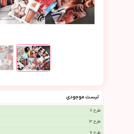
لیست موجودی
طرح ١١
طرح ١٢
طرح ٧