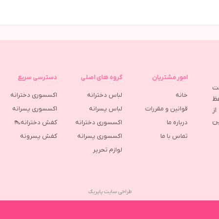
امور مشتریان
گروه های اصلی
دسترسی سریع
مت
خانه
لباس دخترانه
اکسسوری دخترانه
ظ
قوانین و مقررات
لباس پسرانه
اکسسوری پسرانه
ز
ین
درباره ما
اکسسوری دخترانه
کفش دخترانه👠
تماس با ما
اکسسوری پسرانه
كفش پسرونه
لوازم تحریر
طراحی سایت پاپریک