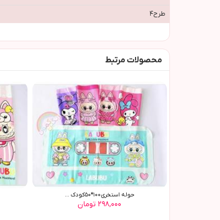
طرح٤
محصولات مرتبط
حوله استخری١٠٠*٥٠کودک ...
۲۹۸,۰۰۰ تومان