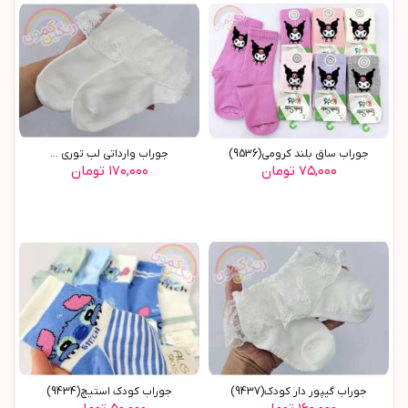
جوراب ساق بلند کرومي(9536)
جوراب وارداتي لب توري ...
۷۵,۰۰۰ تومان
۱۷۰,۰۰۰ تومان
جوراب گيپور دار کودک(9437)
جوراب کودک استيچ(9434)