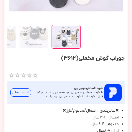
جوراب گوش مخملی(3612)
خرید اقساطی دیجی پی
با خرید اقساطی دیجی پی این محصول را خریداری کنید.
اطلاعات بیشتر
قبل از خرید اعتبار خود را در دیجی پی بررسی کنید.
❌سايزبندي : اسمال/مديوم/لارژ❌
اسمال : ١-٣سال
مديوم : ٤-٦سال
لارژ : ٧-٨سال