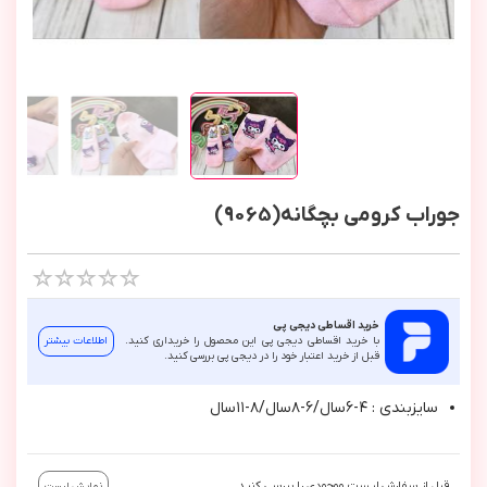
جوراب کرومی بچگانه(9065)
خرید اقساطی دیجی پی
با خرید اقساطی دیجی پی این محصول را خریداری کنید.
اطلاعات بیشتر
قبل از خرید اعتبار خود را در دیجی پی بررسی کنید.
سايزبندي : ٤-٦سال/٦-٨سال/٨-١١سال
قبل از سفارش لیست موجودی را بررسی کنید.
نمایش لیست