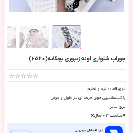
جوراب شلواری لونه زنبوری بچگانه(6520)
فوق العاده نرم و لطيف
با كشسانيييي فوق حرفه اي در طول و عرض
فري سايز
❌مناسب ٣-١٠سال❌
خرید اقساطی دیجی پی