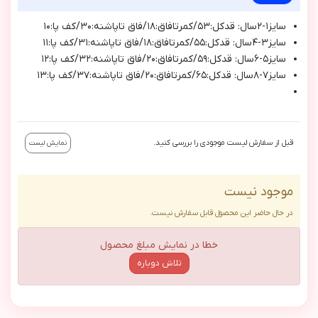
سايز١-٢سال: قدكل:٥٣/كمرتافاق:١٨/فاق تاپاشنه:٣٠/كف پا:١٠
سايز٣-٤سال: قدكل:٥٥/كمرتافاق:١٨/فاق تاپاشنه:٣١/كف پا:١١
سايز٥-٦سال: قدكل:٥٩/كمرتافاق:٢٠/فاق تاپاشنه:٣٢/كف پا:١٢
سايز٧-٨سال: قدكل:٦٥/كمرتافاق:٢٠/فاق تاپاشنه:٣٧/كف پا:١٣
قبل از سفارش لیست موجودی را بررسی کنید.
نمایش لیست
موجود نیست
در حال حاضر این محصول قابل سفارش نیست.
خطا در نمایش مبلغ محصول
تلاش دوباره