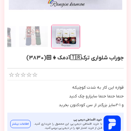
جوراب شلواری ترک🇹🇷آدمک👧🏻(3830)
قواره اين كار به شدت كوچيكه
حتما حتما حتما سايزارو چك كنيد
و ١-٢سايز بزرگتر از سن كودكتون بخريد
خرید اقساطی دیجی پی
با خرید اقساطی دیجی پی این محصول را خریداری کنید.
اطلاعات بیشتر
قبل از خرید اعتبار خود را در دیجی پی بررسی کنید.