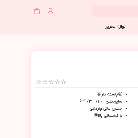
لوازم تحریر
🤩پاشنه دار🤩
سايزبندي : ٠-١/ ١-٣/ ٤-٦
جنس عالي وارداتي
با كشساني بالا🤩