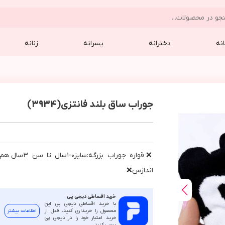
نه
دخترانه
پسرانه
زنانه
جوراب ساق بلند فانتزی(3934)
❌قواره جوراب بزرگه:سايز٠-١سال تا سن ٣سال هم
اندازس❌
خرید اقساطی دیجی پی
با خرید اقساطی دیجی پی این
محصول را خریداری کنید. قبل از
اطلاعات بیشتر
خرید اعتبار خود را در دیجی پی
بررسی کنید.