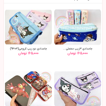
جامدادي ٣زيپ مخملي ...
جامدادي دو زيپ کرومي(9303)
۱۶۵,۰۰۰ تومان
۱۶۵,۰۰۰ تومان