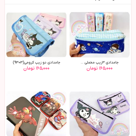
جامدادي ٣زيپ مخملي ...
جامدادي دو زيپ کرومي(9303)
۱۶۵,۰۰۰ تومان
۱۶۵,۰۰۰ تومان