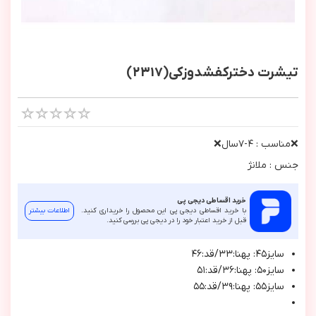
تیشرت دخترکفشدوزکی(2317)
❌مناسب : ٤-٧سال❌
جنس : ملانژ
خرید اقساطی دیجی پی
با خرید اقساطی دیجی پی این محصول را خریداری کنید.
اطلاعات بیشتر
قبل از خرید اعتبار خود را در دیجی پی بررسی کنید.
سايز٤٥: پهنا:٣٣/قد:٤٦
سايز٥٠: پهنا:٣٦/قد:٥١
سايز٥٥: پهنا:٣٩/قد:٥٥