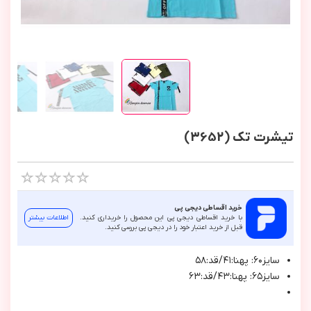
تیشرت تک (3652)
خرید اقساطی دیجی پی
با خرید اقساطی دیجی پی این محصول را خریداری کنید.
اطلاعات بیشتر
قبل از خرید اعتبار خود را در دیجی پی بررسی کنید.
سايز٦٠: پهنا:٤١/قد:٥٨
سايز٦٥: پهنا:٤٣/قد:٦٣