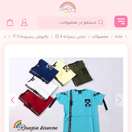
خانه
محصولات
لباس پسرانه👦🏻
بالاپوش پسرونه👕👔
تيش