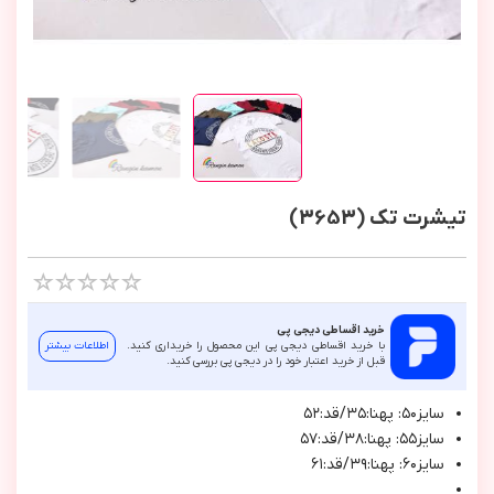
تیشرت تک (3653)
خرید اقساطی دیجی پی
با خرید اقساطی دیجی پی این محصول را خریداری کنید.
اطلاعات بیشتر
قبل از خرید اعتبار خود را در دیجی پی بررسی کنید.
سايز٥٠: پهنا:٣٥/قد:٥٢
سايز٥٥: پهنا:٣٨/قد:٥٧
سايز٦٠: پهنا:٣٩/قد:٦١