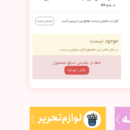
ازيقه:٤٤
سايز٥-٦سال: دورسينه:٨٨/قد:٦٢/قداستين
ازيقه:٤٥
قبل از سفارش لیست موجودی را بررسی کنید.
نمایش لیست
سايز٧-٨سال: دورسينه:٩٢/قد:٦٥/قداستين
ازيقه:٤٩
موجود نیست
در حال حاضر این محصول قابل سفارش نیست.
خطا در نمایش مبلغ محصول
تلاش دوباره