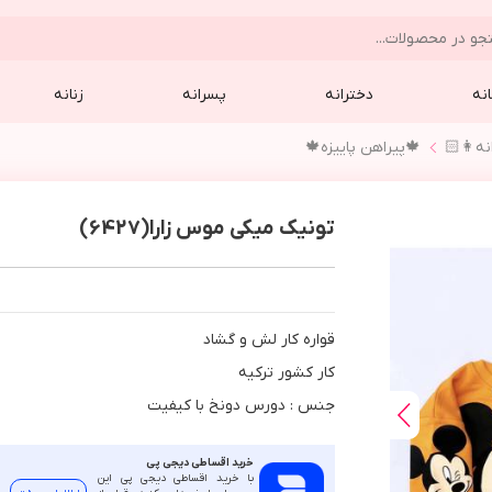
نه
دخترانه
پسرانه
زنانه
نه👩🏻
🍁پيراهن پاييزه🍁
تونیک میکی موس زارا(6427)
قواره كار لش و گشاد
كار كشور تركيه
جنس : دورس دونخ با كيفيت
خرید اقساطی دیجی پی
با خرید اقساطی دیجی پی این