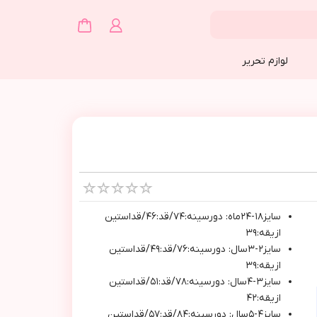
لوازم تحریر
سايز١٨-٢٤ماه: دورسينه:٧٤/قد:٤٦/قداستين
ازيقه:٣٩
سايز٢-٣سال: دورسينه:٧٦/قد:٤٩/قداستين
ازيقه:٣٩
سايز٣-٤سال: دورسينه:٧٨/قد:٥١/قداستين
ازيقه:٤٢
سايز٤-٥سال: دورسينه:٨٤/قد:٥٧/قداستين