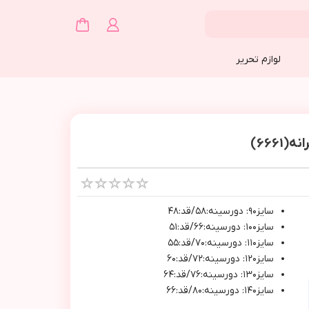
لوازم تحریر
666)
سايز٩٠: دورسينه:٥٨/قد:٤٨
سايز١٠٠: دورسينه:٦٦/قد:٥١
سايز١١٠: دورسينه:٧٠/قد:٥٥
سايز١٢٠: دورسينه:٧٢/قد:٦٠
سايز١٣٠: دورسينه:٧٦/قد:٦٤
سايز١٤٠: دورسينه:٨٠/قد:٦٦