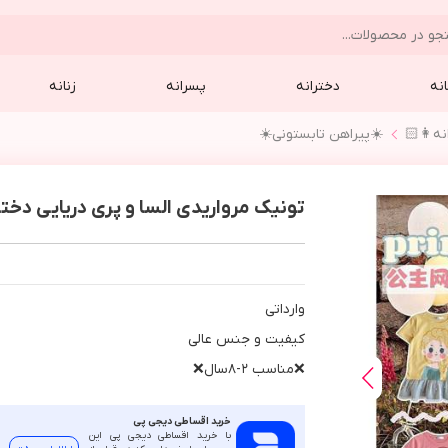
نه
دخترانه
پسرانه
زنانه
نه👩🏻
☀️پيراهن تابستوني☀️
تونیک مرواریدی السا و پری دریایی دخترانه(1
وارداتي
كيفيت و جنس عالي
❌مناسب ٢-٨سال❌
خرید اقساطی دیجی پی
با خرید اقساطی دیجی پی این