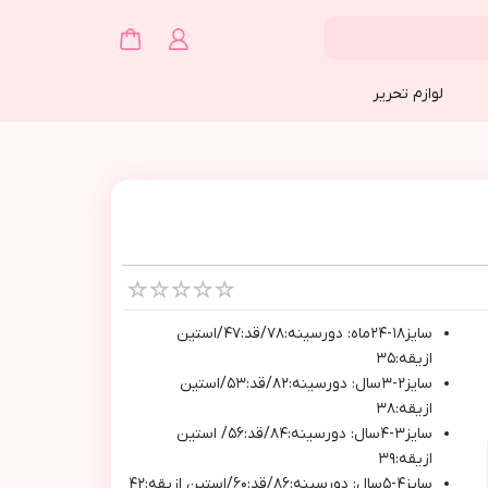
لوازم تحریر
سايز١٨-٢٤ماه: دورسينه:٧٨/قد:٤٧/استين
ازيقه:٣٥
سايز٢-٣سال: دورسينه:٨٢/قد:٥٣/استين
ازيقه:٣٨
سايز٣-٤سال: دورسينه:٨٤/قد:٥٦/ استين
ازيقه:٣٩
سايز٤-٥سال: دورسينه:٨٦/قد:٦٠/استين ازيقه:٤٢