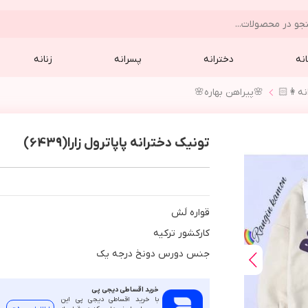
نه
دخترانه
پسرانه
زنانه
نه👩🏻
🌸پيراهن بهاره🌸
تونیک دخترانه پاپاترول زارا(6439)
قواره لَش
كاركشور تركيه
جنس دورس دونخ درجه يك
خرید اقساطی دیجی پی
با خرید اقساطی دیجی پی این