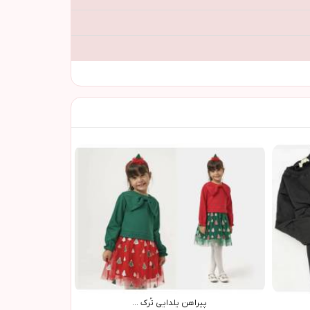
پيراهن يلدايي تُرک ...