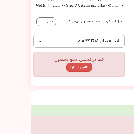
سايز٥-٦سال: دورسينه:٨٨/قد:٦٥/استين ازيقه:٤١
قبل از سفارش لیست موجودی را بررسی کنید.
نمایش لیست
اندازه
سایز ۱۸ تا ۲۴ ماه
خطا در نمایش مبلغ محصول
تلاش دوباره