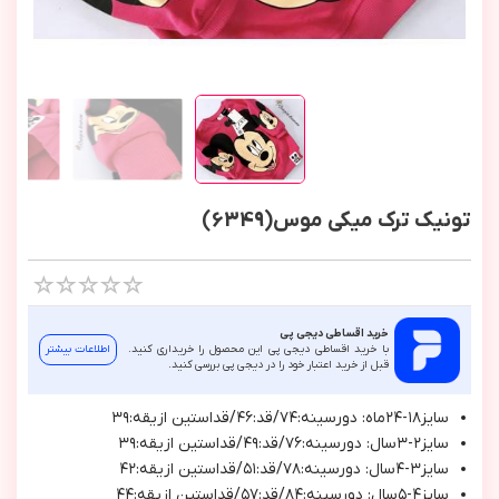
تونیک ترک میکی موس(6349)
خرید اقساطی دیجی پی
با خرید اقساطی دیجی پی این محصول را خریداری کنید.
اطلاعات بیشتر
قبل از خرید اعتبار خود را در دیجی پی بررسی کنید.
سايز١٨-٢٤ماه: دورسينه:٧٤/قد:٤٦/قداستين ازيقه:٣٩
سايز٢-٣سال: دورسينه:٧٦/قد:٤٩/قداستين ازيقه:٣٩
سايز٣-٤سال: دورسينه:٧٨/قد:٥١/قداستين ازيقه:٤٢
سايز٤-٥سال: دورسينه:٨٤/قد:٥٧/قداستين ازيقه:٤٤