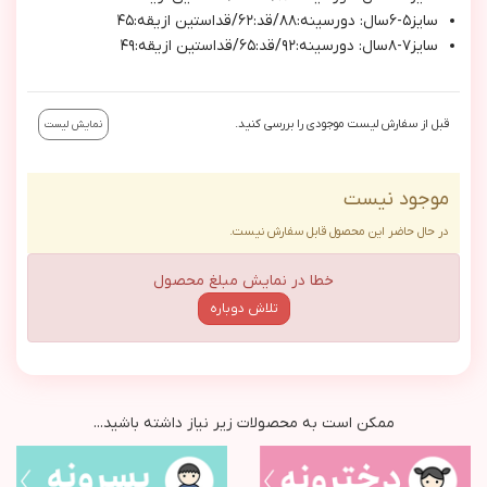
سايز٥-٦سال: دورسينه:٨٨/قد:٦٢/قداستين ازيقه:٤٥
سايز٧-٨سال: دورسينه:٩٢/قد:٦٥/قداستين ازيقه:٤٩
قبل از سفارش لیست موجودی را بررسی کنید.
نمایش لیست
موجود نیست
در حال حاضر این محصول قابل سفارش نیست.
خطا در نمایش مبلغ محصول
تلاش دوباره
ممکن است به محصولات زیر نیاز داشته باشید...