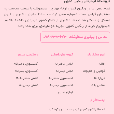
فروشگاه اینترنتی رنگین کمون
تمام سعی ما در رنگین کمون ارائه بهترین محصولات با قیمت مناسب به
مشتریان گرامی است. همواره سعی کردیم با حفظ حقوق مشتری و قبول
مشکل و کاستی ها، صدها مشتری از تمام کشور عزیزمون داشته باشیم.
امیدواریم خرید از رنگین کمون تجربه خوشایندی برای شما باشد.
تماس و پیگیری سفارشات: ۶۲۷۳۶۴۳-۰۹۱۹
امور مشتریان
گروه های اصلی
دسترسی سریع
خانه
لباس دخترانه
اکسسوری دخترانه
قوانین و مقررات
لباس پسرانه
اکسسوری پسرانه
درباره ما
اکسسوری دخترانه
کفش دخترانه👠
تماس با ما
اکسسوری پسرانه
كفش پسرونه
لوازم تحریر
اینستاگرام
اینستا رنگین کمون 1 (دوخت لباس کودک)