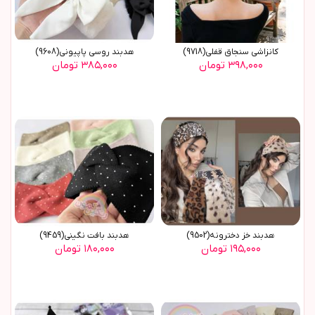
کانزاشی سنجاق قفلی(9718)
هدبند روسي پاپيوني(9608)
۳۹۸,۰۰۰ تومان
۳۸۵,۰۰۰ تومان
هدبند خز دخترونه(9502)
هدبند بافت نگيني(9459)
۱۹۵,۰۰۰ تومان
۱۸۰,۰۰۰ تومان