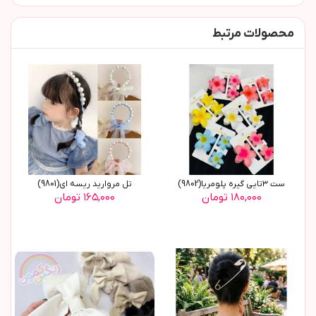
محصولات مرتبط
ست ٣تایی گیره پلومریا(9802)
تل مروارید ریسه ای(9801)
۱۸۰,۰۰۰ تومان
۱۶۵,۰۰۰ تومان