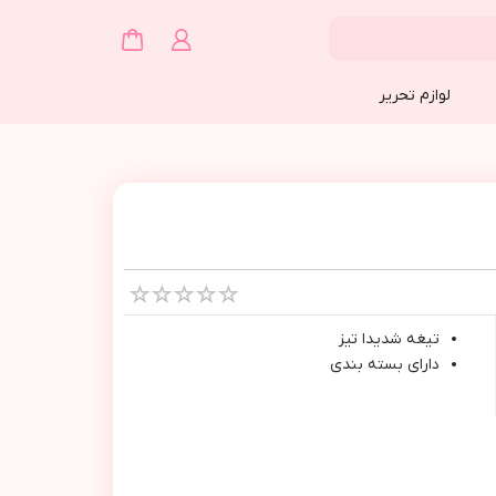
لوازم تحریر
تيغه شديدا تيز
داراي بسته بندي