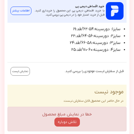
خرید اقساطی دیجی پی
با خرید اقساطی دیجی پی این محصول را خریداری کنید.
اطلاعات بیشتر
قبل از خرید اعتبار خود را در دیجی پی بررسی کنید.
سايز١: دورسينه:٥٤-٦٢/قد:١٩
سايز٢: دورسينه:٥٦-٦٤/قد:٢٢
سايز٣: دورسينه:٥٨-٦٦/قد:٢٤
سايز٤: دورسينه:٦٠-٧٠/قد:٢٥
قبل از سفارش لیست موجودی را بررسی کنید.
نمایش لیست
موجود نیست
در حال حاضر این محصول قابل سفارش نیست.
خطا در نمایش مبلغ محصول
تلاش دوباره