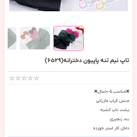
تاپ نیم تنه پاپیون دخترانه(6529)
❌مناسب ٥-١٠سال❌
جنس كراپ مازراتي
پشت تاپ كشيه
بند زنجيري
داخل كار استر خورده